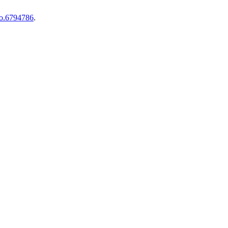
do.6794786
.